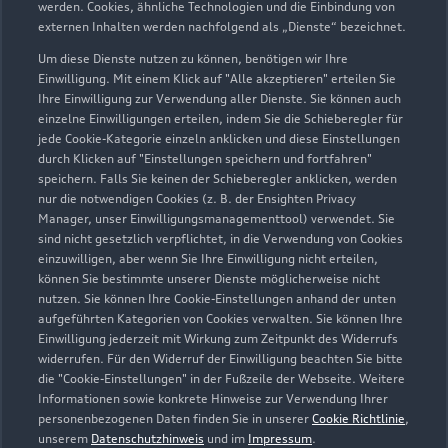
werden. Cookies, ähnliche Technologien und die Einbindung von
externen Inhalten werden nachfolgend als „Dienste“ bezeichnet.
Um diese Dienste nutzen zu können, benötigen wir Ihre
Max-Planck-Straße 17 - 21
Einwilligung. Mit einem Klick auf "Alle akzeptieren" erteilen Sie
52477 Alsdorf
Ihre Einwilligung zur Verwendung aller Dienste. Sie können auch
einzelne Einwilligungen erteilen, indem Sie die Schieberegler für
jede Cookie-Kategorie einzeln anklicken und diese Einstellungen
02404 55080
durch Klicken auf "Einstellungen speichern und fortfahren"
speichern. Falls Sie keinen der Schieberegler anklicken, werden
info@jacobs-alsdorf.de
nur die notwendigen Cookies (z. B. der Ensighten Privacy
Manager, unser Einwilligungsmanagementtool) verwendet. Sie
sind nicht gesetzlich verpflichtet, in die Verwendung von Cookies
Kontaktdaten herunterladen
einzuwilligen, aber wenn Sie Ihre Einwilligung nicht erteilen,
können Sie bestimmte unserer Dienste möglicherweise nicht
nutzen. Sie können Ihre Cookie-Einstellungen anhand der unten
aufgeführten Kategorien von Cookies verwalten. Sie können Ihre
Öffnungszeiten
Einwilligung jederzeit mit Wirkung zum Zeitpunkt des Widerrufs
widerrufen. Für den Widerruf der Einwilligung beachten Sie bitte
die "Cookie-Einstellungen" in der Fußzeile der Webseite. Weitere
Informationen sowie konkrete Hinweise zur Verwendung Ihrer
Service
personenbezogenen Daten finden Sie in unserer
Cookie Richtlinie
,
Geschlossen
,
öffnet am
Freitag 07:30
unserem
Datenschutzhinweis
und im
Impressum
.