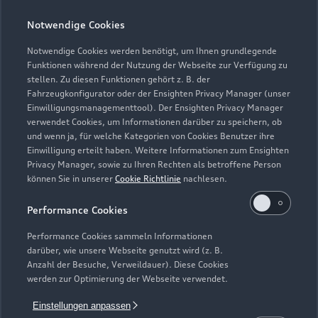
Notwendige Cookies
Teile- & Zubehörverkauf
Geschlossen
,
öffnet am
Freitag 08:00
Notwendige Cookies werden benötigt, um Ihnen grundlegende
Funktionen während der Nutzung der Webseite zur Verfügung zu
stellen. Zu diesen Funktionen gehört z. B. der
Fahrzeugkonfigurator oder der Ensighten Privacy Manager (unser
Einwilligungsmanagementtool). Der Ensighten Privacy Manager
Zurück nach oben
verwendet Cookies, um Informationen darüber zu speichern, ob
und wenn ja, für welche Kategorien von Cookies Benutzer ihre
Einwilligung erteilt haben. Weitere Informationen zum Ensighten
Modelle
Privacy Manager, sowie zu Ihren Rechten als betroffene Person
können Sie in unserer
Cookie Richtlinie
nachlesen.
Kaufen & leasen
Alle Modelle
Performance Cookies
Modelle vergleichen
Service & Zubehör
Performance Cookies sammeln Informationen
Neuwagensuche
darüber, wie unsere Webseite genutzt wird (z. B.
Elektromodelle
Anzahl der Besuche, Verweildauer). Diese Cookies
Gebrauchtwagensuche
Support
werden zur Optimierung der Webseite verwendet.
Saisonale Angebote
Plug-in-Hybride
Gebrauchtwagen
Einstellungen anpassen
Audi Services
Über Audi