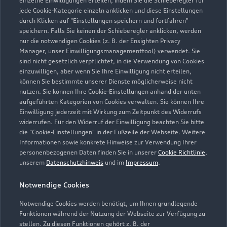
einzelne Einwilligungen erteilen, indem Sie die Schieberegler für
jede Cookie-Kategorie einzeln anklicken und diese Einstellungen
02404 55080
durch Klicken auf "Einstellungen speichern und fortfahren"
speichern. Falls Sie keinen der Schieberegler anklicken, werden
info@jacobs-alsdorf.de
nur die notwendigen Cookies (z. B. der Ensighten Privacy
Manager, unser Einwilligungsmanagementtool) verwendet. Sie
sind nicht gesetzlich verpflichtet, in die Verwendung von Cookies
Kontaktdaten herunterladen
einzuwilligen, aber wenn Sie Ihre Einwilligung nicht erteilen,
können Sie bestimmte unserer Dienste möglicherweise nicht
nutzen. Sie können Ihre Cookie-Einstellungen anhand der unten
aufgeführten Kategorien von Cookies verwalten. Sie können Ihre
Öffnungszeiten
Einwilligung jederzeit mit Wirkung zum Zeitpunkt des Widerrufs
widerrufen. Für den Widerruf der Einwilligung beachten Sie bitte
die "Cookie-Einstellungen" in der Fußzeile der Webseite. Weitere
Informationen sowie konkrete Hinweise zur Verwendung Ihrer
Service
personenbezogenen Daten finden Sie in unserer
Cookie Richtlinie
,
Geöffnet bis
12:00
unserem
Datenschutzhinweis
und im
Impressum
.
Notwendige Cookies
Teile- & Zubehörverkauf
Geöffnet bis
12:00
Notwendige Cookies werden benötigt, um Ihnen grundlegende
Funktionen während der Nutzung der Webseite zur Verfügung zu
stellen. Zu diesen Funktionen gehört z. B. der