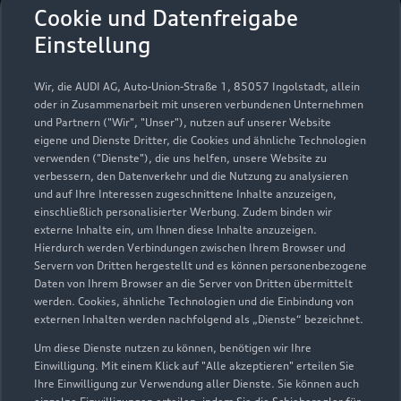
Jacobs Automobile Alsdorf
Cookie und Datenfreigabe
GmbH
Einstellung
Servicepartner
e-tron
Wir, die AUDI AG, Auto-Union-Straße 1, 85057 Ingolstadt, allein
oder in Zusammenarbeit mit unseren verbundenen Unternehmen
und Partnern ("Wir", "Unser"), nutzen auf unserer Website
eigene und Dienste Dritter, die Cookies und ähnliche Technologien
verwenden ("Dienste"), die uns helfen, unsere Website zu
verbessern, den Datenverkehr und die Nutzung zu analysieren
und auf Ihre Interessen zugeschnittene Inhalte anzuzeigen,
einschließlich personalisierter Werbung. Zudem binden wir
externe Inhalte ein, um Ihnen diese Inhalte anzuzeigen.
Hierdurch werden Verbindungen zwischen Ihrem Browser und
Servern von Dritten hergestellt und es können personenbezogene
Daten von Ihrem Browser an die Server von Dritten übermittelt
werden. Cookies, ähnliche Technologien und die Einbindung von
externen Inhalten werden nachfolgend als „Dienste“ bezeichnet.
Um diese Dienste nutzen zu können, benötigen wir Ihre
Max-Planck-Straße 17 - 21
Einwilligung. Mit einem Klick auf "Alle akzeptieren" erteilen Sie
52477 Alsdorf
Ihre Einwilligung zur Verwendung aller Dienste. Sie können auch