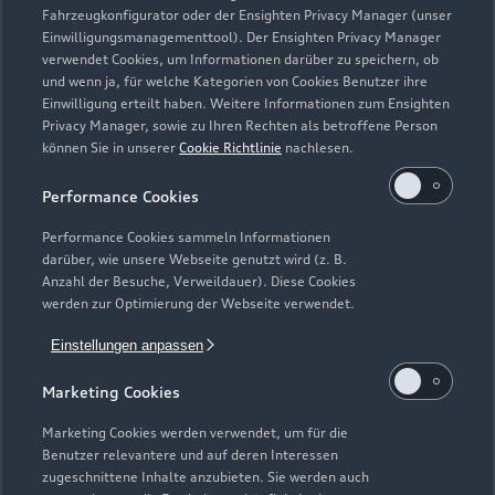
Fahrzeugkonfigurator oder der Ensighten Privacy Manager (unser
Einwilligungsmanagementtool). Der Ensighten Privacy Manager
Zurück nach oben
verwendet Cookies, um Informationen darüber zu speichern, ob
und wenn ja, für welche Kategorien von Cookies Benutzer ihre
Einwilligung erteilt haben. Weitere Informationen zum Ensighten
Modelle
Privacy Manager, sowie zu Ihren Rechten als betroffene Person
können Sie in unserer
Cookie Richtlinie
nachlesen.
Kaufen & leasen
Alle Modelle
Performance Cookies
Modelle vergleichen
Service & Zubehör
Performance Cookies sammeln Informationen
Neuwagensuche
darüber, wie unsere Webseite genutzt wird (z. B.
Elektromodelle
Anzahl der Besuche, Verweildauer). Diese Cookies
Gebrauchtwagensuche
Support
werden zur Optimierung der Webseite verwendet.
Saisonale Angebote
Plug-in-Hybride
Gebrauchtwagen
Einstellungen anpassen
Audi Services
Über Audi
Kundenservice
Finanzierung
Marketing Cookies
Garantie
Händlersuche
Aktionen & Angebote
Unternehmen
Marketing Cookies werden verwendet, um für die
Audi digital services
Benutzer relevantere und auf deren Interessen
Audi Code
Geschäftskunden
Karriere
zugeschnittene Inhalte anzubieten. Sie werden auch
myAudi